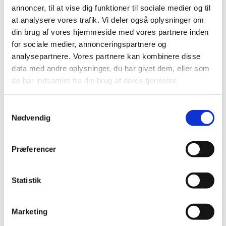
annoncer, til at vise dig funktioner til sociale medier og til
at analysere vores trafik. Vi deler også oplysninger om
din brug af vores hjemmeside med vores partnere inden
for sociale medier, annonceringspartnere og
​H103
analysepartnere. Vores partnere kan kombinere disse
MÅL: 6,6X6,6X3
data med andre oplysninger, du har givet dem, eller som
CT: 0,86
de har indsamlet fra din brug af deres tjenester.
BODYTONE: N7
KLARHED: 2
Samtykkevalg
LIGHTING RIDGE, AUSTRALIEN
Nødvendig
1.250 ,-​
Præferencer
Statistik
Marketing