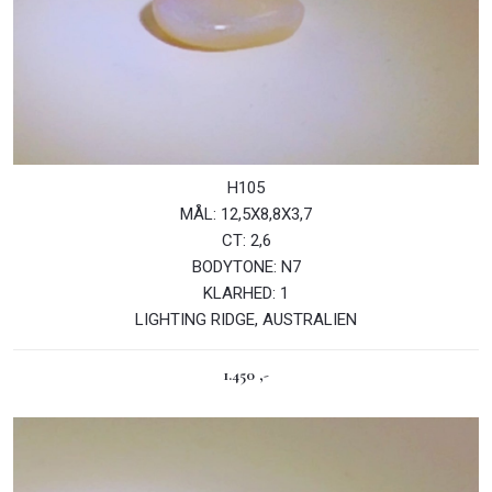
​​H105
MÅL: 12,5X8,8X3,7
CT: 2,6
BODYTONE: N7
KLARHED: 1
LIGHTING RIDGE, AUSTRALIEN
1.450 ,-​