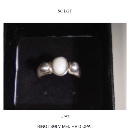
SOLGT
#017
RING I SØLV MED HVID OPAL