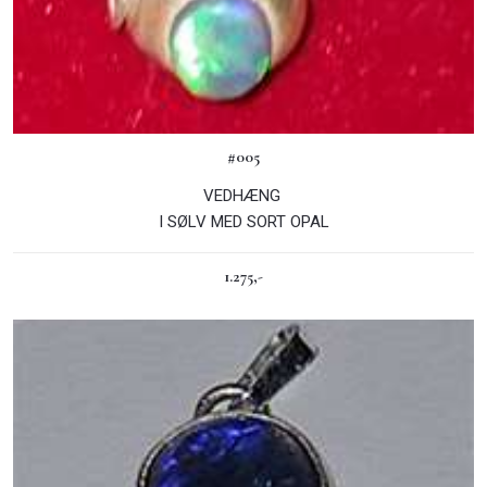
#005
​VEDHÆNG
I SØLV MED SORT OPAL
1.275,-