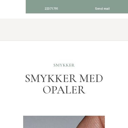
22371791
Send mail
SMYKKER
SMYKKER MED
OPALER