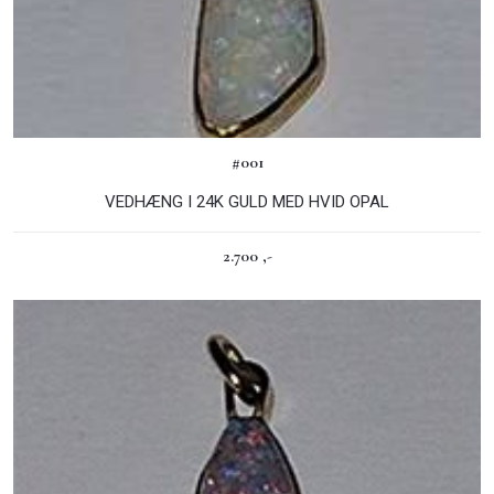
#001​
VEDHÆNG I 24K GULD MED HVID OPAL
2.700 ,-​