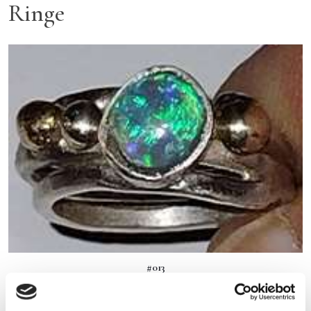
Ringe
#013
RING I SØLV & GULD MED KRYSTAL OPAL. RINGSTØRRELSE: 55